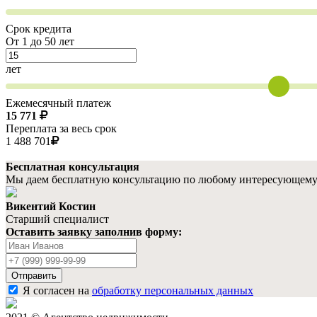
Срок кредита
От 1 до 50 лет
лет
Ежемесячный платеж
15 771
Переплата за весь срок
1 488 701
Бесплатная консультация
Мы даем бесплатную консультацию по любому интересующему ва
Викентий Костин
Старший специалист
Оставить заявку заполнив форму:
Ваше
имя
Ваш
телефон
Отправить
Я согласен на
обработку персональных данных