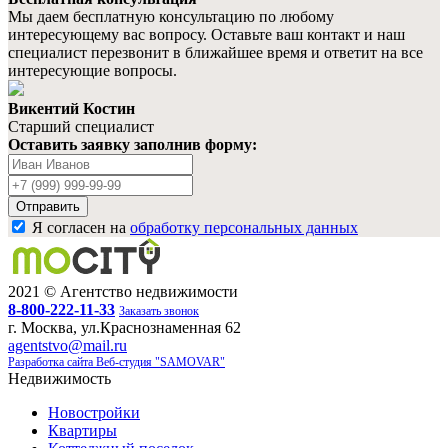
Мы даем бесплатную консультацию по любому
интересующему вас вопросу. Оставьте ваш контакт и наш
специалист перезвонит в ближайшее время и ответит на все
интересующие вопросы.
Викентий Костин
Старший специалист
Оставить заявку заполнив форму:
Ваше
имя
Ваш
телефон
Отправить
Я согласен на
обработку персональных данных
2021 © Агентство недвижимости
8-800-222-11-33
Заказать звонок
г. Москва, ул.Краснознаменная 62
agentstvo@mail.ru
Разработка сайта Веб-студия "SAMOVAR"
Недвижимость
Новостройки
Квартиры