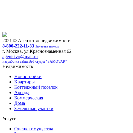
г. Москва, Центральный, улица Комская, 17
350 000
Связаться с риелтором
2021 © Агентство недвижимости
8-800-222-11-33
Заказать звонок
г. Москва, ул.Краснознаменная 62
agentstvo@mail.ru
Разработка сайта Веб-студия "SAMOVAR"
Недвижимость
Новостройки
Квартиры
Коттеджный поселок
Аренда
Коммерческая
Дома
Земельные участки
Услуги
Оценка имущества