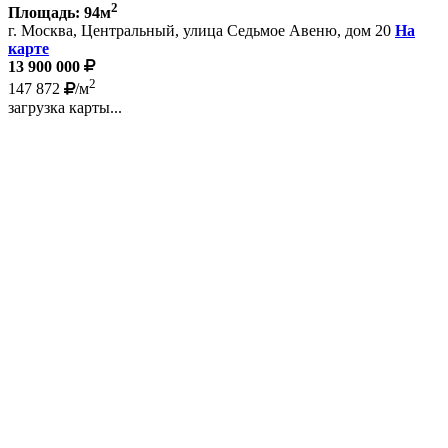
2
Площадь: 94м
г. Москва, Центральный, улица Седьмое Авеню, дом 20
На
карте
13 900 000
2
147 872
/м
загрузка карты...