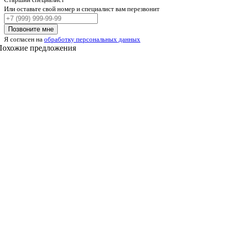
Или оставьте свой номер и специалист вам перезвонит
Ваш
телефон
Позвоните мне
Я согласен на
обработку персональных данных
Похожие предложения
2-х этажный коттедж
2
135м
 сот.
2 этаж