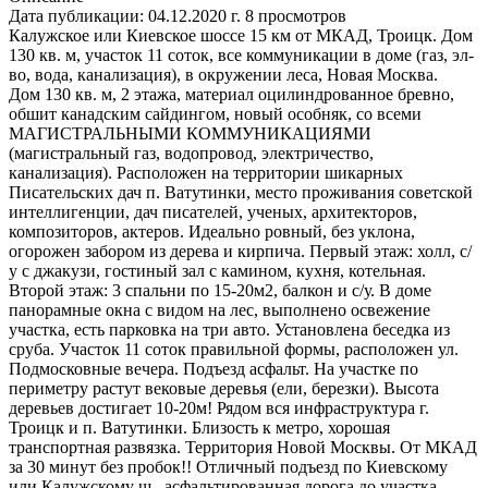
Дата публикации: 04.12.2020 г.
8 просмотров
Калужское или Киевское шоссе 15 км от МКАД, Троицк. Дом
130 кв. м, участок 11 соток, все коммуникации в доме (газ, эл-
во, вода, канализация), в окружении леса, Новая Москва.
Дом 130 кв. м, 2 этажа, материал оцилиндрованное бревно,
обшит канадским сайдингом, новый особняк, со всеми
МАГИСТРАЛЬНЫМИ КОММУНИКАЦИЯМИ
(магистральный газ, водопровод, электричество,
канализация). Расположен на территории шикарных
Писательских дач п. Ватутинки, место проживания советской
интеллигенции, дач писателей, ученых, архитекторов,
композиторов, актеров. Идеально ровный, без уклона,
огорожен забором из дерева и кирпича. Первый этаж: холл, с/
у с джакузи, гостиный зал с камином, кухня, котельная.
Второй этаж: 3 спальни по 15-20м2, балкон и с/у. В доме
панорамные окна с видом на лес, выполнено освежение
участка, есть парковка на три авто. Установлена беседка из
сруба. Участок 11 соток правильной формы, расположен ул.
Подмосковные вечера. Подъезд асфальт. На участке по
периметру растут вековые деревья (ели, березки). Высота
деревьев достигает 10-20м! Рядом вся инфраструктура г.
Троицк и п. Ватутинки. Близость к метро, хорошая
транспортная развязка. Территория Новой Москвы. От МКАД
за 30 минут без пробок!! Отличный подъезд по Киевскому
или Калужскому ш., асфальтированная дорога до участка.