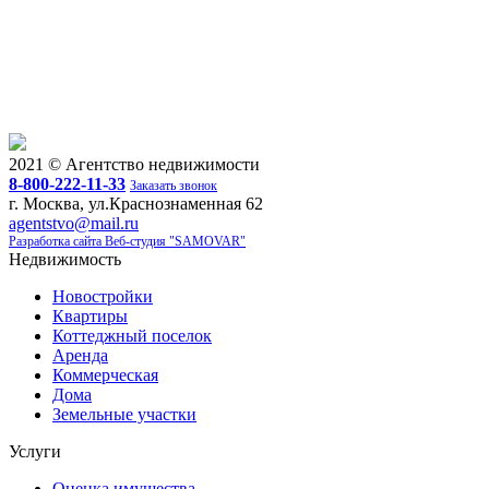
г. Москва, Парковый, улица Проточная, дом 75
8 740 000
2
64 740
/м
Связаться с риелтором
2021 © Агентство недвижимости
8-800-222-11-33
Заказать звонок
г. Москва, ул.Краснознаменная 62
agentstvo@mail.ru
Разработка сайта Веб-студия "SAMOVAR"
Недвижимость
Новостройки
Квартиры
Коттеджный поселок
Аренда
Коммерческая
Дома
Земельные участки
Услуги
Оценка имущества